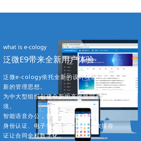
what is e-cology
泛微E9带来全新用户体验
泛微e-cology依托全新的设计理念，全
新的管理思想。
为中大型组织创建全新的高效协同办公环
境。
智能语音办公，简化软件操作界面。
身份认证、电子签名、电子签章、数据存
证让合同全程数字化。