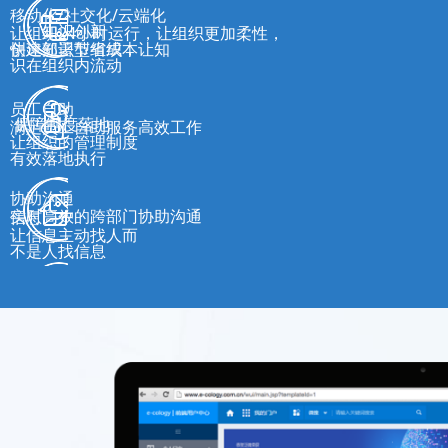
移动化/社交化/云端化
知识创新
让组织24小时运行，让组织更加柔性，
创建知识型组织，让知
快速部署节省成本
识在组织内流动
员工自助
保障制度落地
满足员工自助服务高效工作
让组织的管理制度
有效落地执行
协助沟通
实时高效的跨部门协助沟通
信息门户
让信息主动找人而
不是人找信息